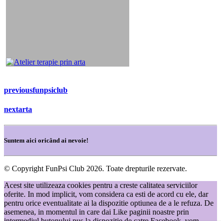
previous
funpsiclub
next
arta
Suntem aici oricând ai nevoie!
© Copyright FunPsi Club 2026. Toate drepturile rezervate.
Acest site utilizeaza cookies pentru a creste calitatea serviciilor
oferite. In mod implicit, vom considera ca esti de acord cu ele, dar
pentru orice eventualitate ai la dispozitie optiunea de a le refuza. De
asemenea, in momentul in care dai Like paginii noastre prin
intermediul butonului pus la dispozitie de catre Facebook, vom