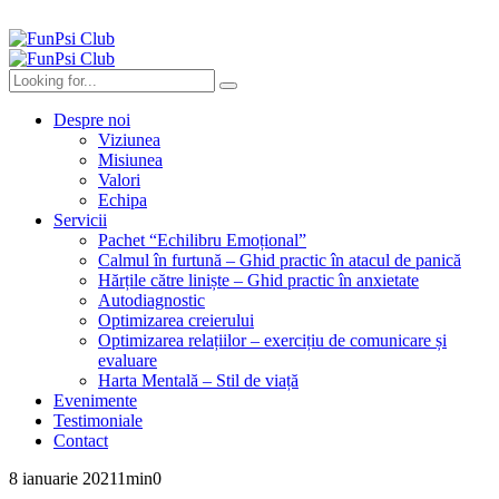
Despre noi
Viziunea
Misiunea
Valori
Echipa
Servicii
Pachet “Echilibru Emoțional”
Calmul în furtună – Ghid practic în atacul de panică
Hărțile către liniște – Ghid practic în anxietate
Autodiagnostic
Optimizarea creierului
Optimizarea relațiilor – exercițiu de comunicare și
evaluare
Harta Mentală – Stil de viață
Evenimente
Testimoniale
Contact
8 ianuarie 2021
1
min
0