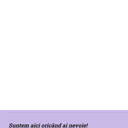
consultații psihiatrice și terapie online
Solicită o programare
Psihiatrie
Psihiatrie pediatrică
Psihoterapie
Suntem aici oricând ai nevoie!