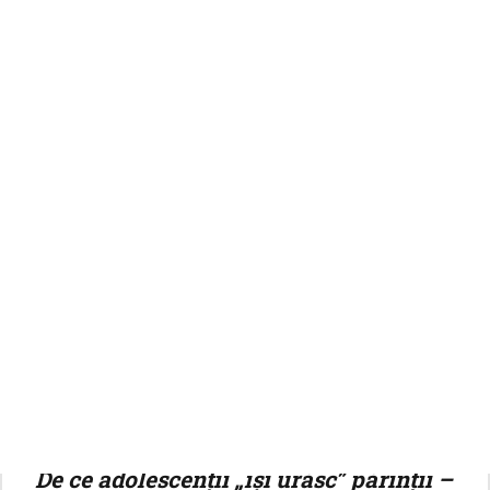
22 aprilie 2019
1
min
0
Related Articles
Telefonul nu este adevărata
problemă a adolescenților
De ce adolescenții „își urăsc” părinții –