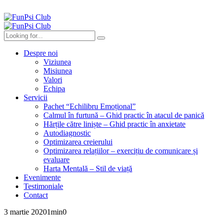
Despre noi
Viziunea
Misiunea
Valori
Echipa
Servicii
Pachet “Echilibru Emoțional”
Calmul în furtună – Ghid practic în atacul de panică
Hărțile către liniște – Ghid practic în anxietate
Autodiagnostic
Optimizarea creierului
Optimizarea relațiilor – exercițiu de comunicare și
evaluare
Harta Mentală – Stil de viață
Evenimente
Testimoniale
Contact
3 martie 2020
1
min
0