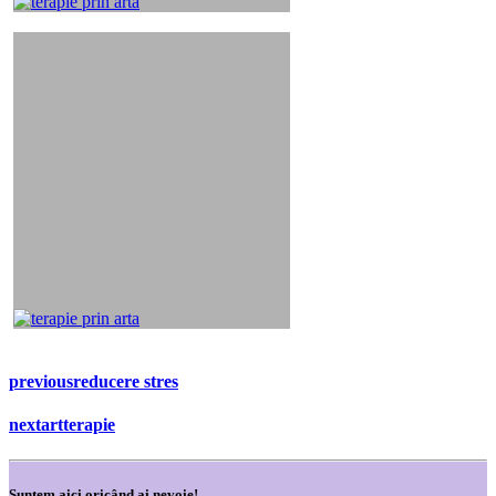
previous
reducere stres
next
artterapie
Suntem aici oricând ai nevoie!