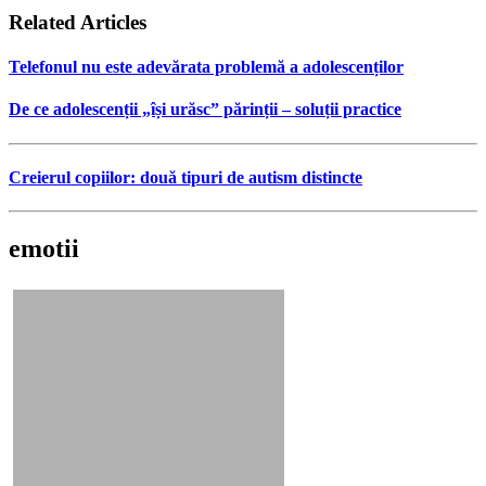
Related Articles
Telefonul nu este adevărata problemă a adolescenților
De ce adolescenții „își urăsc” părinții – soluții practice
Creierul copiilor: două tipuri de autism distincte
emotii