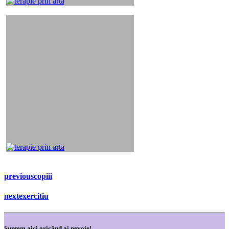
previous
copiii
next
exercitiu
Suntem aici oricând ai nevoie!