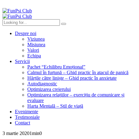
Despre noi
Viziunea
Misiunea
Valori
Echipa
Servicii
Pachet “Echilibru Emoțional”
Calmul în furtună – Ghid practic în atacul de panică
Hărțile către liniște – Ghid practic în anxietate
Autodiagnostic
Optimizarea creierului
Optimizarea relațiilor – exercițiu de comunicare și
evaluare
Harta Mentală – Stil de viață
Evenimente
Testimoniale
Contact
3 martie 2020
1
min
0