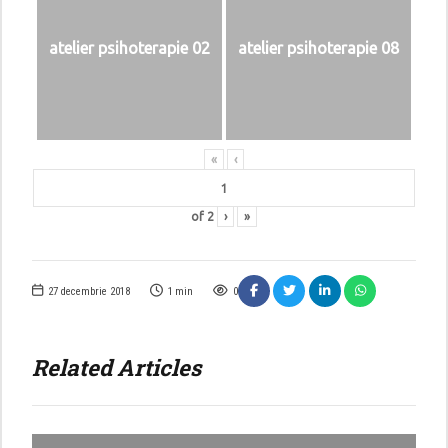
atelier psihoterapie 02
atelier psihoterapie 08
«
‹
of
2
›
»
27 decembrie 2018
1
min
0
Related Articles