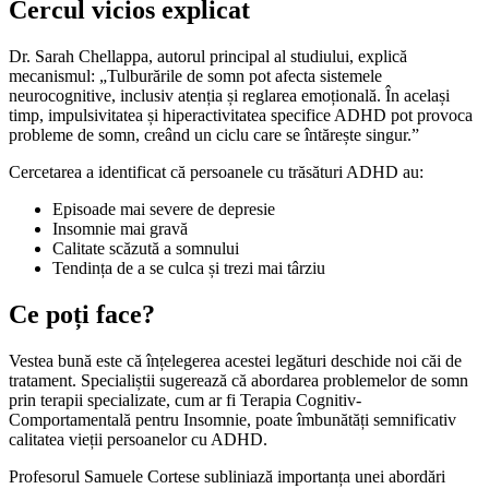
Cercul vicios explicat
Dr. Sarah Chellappa, autorul principal al studiului, explică
mecanismul: „Tulburările de somn pot afecta sistemele
neurocognitive, inclusiv atenția și reglarea emoțională. În același
timp, impulsivitatea și hiperactivitatea specifice ADHD pot provoca
probleme de somn, creând un ciclu care se întărește singur.”
Cercetarea a identificat că persoanele cu trăsături ADHD au:
Episoade mai severe de depresie
Insomnie mai gravă
Calitate scăzută a somnului
Tendința de a se culca și trezi mai târziu
Ce poți face?
Vestea bună este că înțelegerea acestei legături deschide noi căi de
tratament. Specialiștii sugerează că abordarea problemelor de somn
prin terapii specializate, cum ar fi Terapia Cognitiv-
Comportamentală pentru Insomnie, poate îmbunătăți semnificativ
calitatea vieții persoanelor cu ADHD.
Profesorul Samuele Cortese subliniază importanța unei abordări