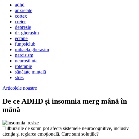
adhd
anxietate
cortex
creier
depresie
dr. gherasim
ecrane
funpsiclub
mihaela gherasim
narcisism
neurostiinta
roterapie
sănătate mintală
stres
Articolele noastre
De ce ADHD și insomnia merg mână în
mână
Tulburările de somn pot afecta sistemele neurocognitive, inclusiv
atenția și reglarea emoțională. Care sunt soluțiile?