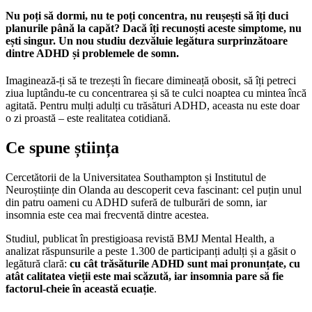
Nu poți să dormi, nu te poți concentra, nu reușești să îți duci
planurile până la capăt? Dacă îți recunoști aceste simptome, nu
ești singur. Un nou studiu dezvăluie legătura surprinzătoare
dintre ADHD și problemele de somn.
Imaginează-ți să te trezești în fiecare dimineață obosit, să îți petreci
ziua luptându-te cu concentrarea și să te culci noaptea cu mintea încă
agitată. Pentru mulți adulți cu trăsături ADHD, aceasta nu este doar
o zi proastă – este realitatea cotidiană.
Ce spune știința
Cercetătorii de la Universitatea Southampton și Institutul de
Neuroștiințe din Olanda au descoperit ceva fascinant: cel puțin unul
din patru oameni cu ADHD suferă de tulburări de somn, iar
insomnia este cea mai frecventă dintre acestea.
Studiul, publicat în prestigioasa revistă BMJ Mental Health, a
analizat răspunsurile a peste 1.300 de participanți adulți și a găsit o
legătură clară:
cu cât trăsăturile ADHD sunt mai pronunțate, cu
atât calitatea vieții este mai scăzută, iar insomnia pare să fie
factorul-cheie în această ecuație
.