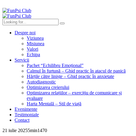
Despre noi
Viziunea
Misiunea
Valori
Echipa
Servicii
Pachet “Echilibru Emoțional”
Calmul în furtună – Ghid practic în atacul de panică
Hărțile către liniște – Ghid practic în anxietate
Autodiagnostic
Optimizarea creierului
Optimizarea relațiilor – exercițiu de comunicare și
evaluare
Harta Mentală – Stil de viață
Evenimente
Testimoniale
Contact
21 iulie 2025
5
min
1470