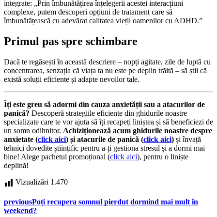
integrate: „Prin îmbunătățirea înțelegerii acestei interacțiuni
complexe, putem descoperi opțiuni de tratament care să
îmbunătățească cu adevărat calitatea vieții oamenilor cu ADHD.”
Primul pas spre schimbare
Dacă te regăsești în această descriere – nopți agitate, zile de luptă cu
concentrarea, senzația că viața ta nu este pe deplin trăită – să știi că
există soluții eficiente și adapte nevoilor tale.
Îți este greu să adormi din cauza anxietății sau a atacurilor de
panică?
Descoperă strategiile eficiente din ghidurile noastre
specializate care te vor ajuta să îți recapeți liniștea și să beneficiezi de
un somn odihnitor.
Achiziționează acum ghidurile noastre despre
anxietate (
click aici
) și atacurile de panică (
click aici
)
și învață
tehnici dovedite științific pentru a-ți gestiona stresul și a dormi mai
bine! Alege pachetul promoțional (
click aici
), pentru o liniște
deplină!
Vizualizări
1.470
previous
Poți recupera somnul pierdut dormind mai mult în
weekend?