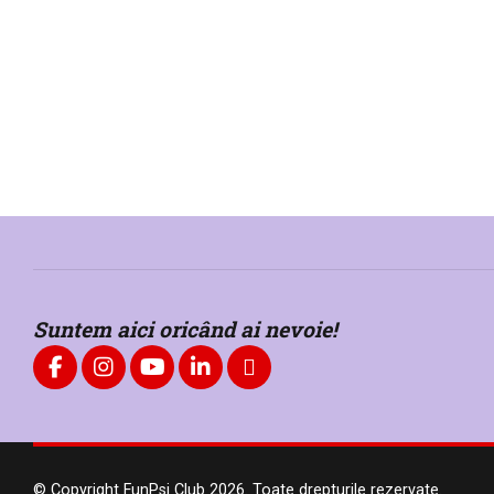
6
min
1438
Oamenii de știință au identifica
funcțiilor cognitive, cu vârsta
Suntem aici oricând ai nevoie!
© Copyright FunPsi Club 2026. Toate drepturile rezervate.