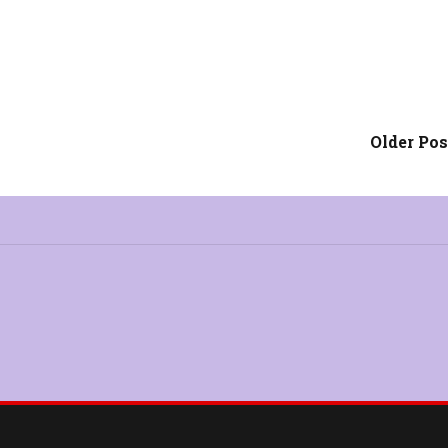
t o proteină care pare să fie responsabilă pentru deteriorarea me
CONTINUE READIN
Older Pos