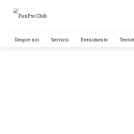
Despre noi
Servicii
Evenimente
Testi
13 februarie 2026
Cercetare: tehnici 
6
min
375
Un studiu amplu demonstrează că