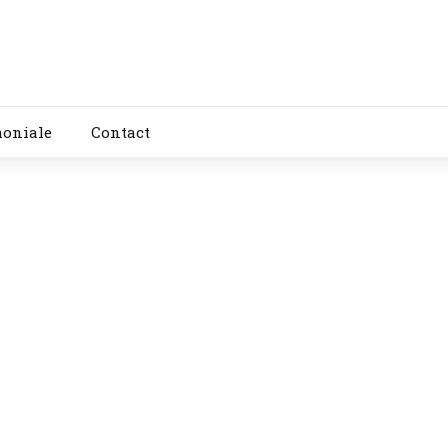
moniale
Contact
de respirație pentru reducerea stresului
 exercițiile de respirație conștientă pot reduce semnificativ st