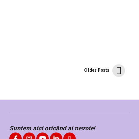
de către medicație
2
min
1572
Am constatat o creștere generală mică a tensiunii
arteriale și a pulsului la majoritatea copiilor care iau
medicamente pentru ADHD
CONTINUE READING
Older Posts
Suntem aici oricând ai nevoie!