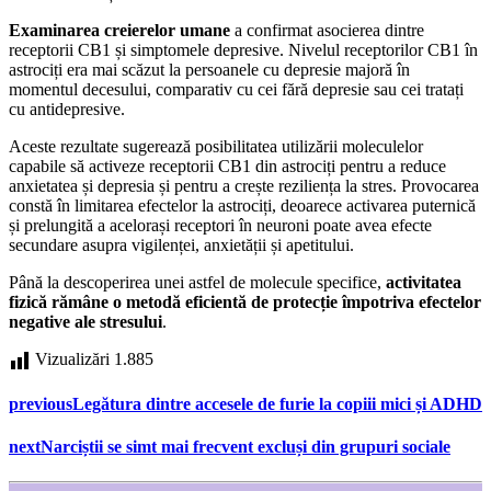
Examinarea creierelor umane
a confirmat asocierea dintre
receptorii CB1 și simptomele depresive. Nivelul receptorilor CB1 în
astrociți era mai scăzut la persoanele cu depresie majoră în
momentul decesului, comparativ cu cei fără depresie sau cei tratați
cu antidepresive.
Aceste rezultate sugerează posibilitatea utilizării moleculelor
capabile să activeze receptorii CB1 din astrociți pentru a reduce
anxietatea și depresia și pentru a crește reziliența la stres. Provocarea
constă în limitarea efectelor la astrociți, deoarece activarea puternică
și prelungită a acelorași receptori în neuroni poate avea efecte
secundare asupra vigilenței, anxietății și apetitului.
Până la descoperirea unei astfel de molecule specifice,
activitatea
fizică rămâne o metodă eficientă de protecție împotriva efectelor
negative ale stresului
.
Vizualizări
1.885
previous
Legătura dintre accesele de furie la copiii mici și ADHD
next
Narciștii se simt mai frecvent excluși din grupuri sociale