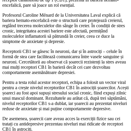
encefalică, pare să joace un rol esențial.
Profesorul Caroline Ménard de la Universitatea Laval explică că
bariera hemato-encefalică este o structură care protejează creierul,
reglând trecerea moleculelor din sânge în creier. În condiții de stres
cronic, integritatea acestei bariere este afectată, permițând
moleculelor inflamatorii să pătrundă în creier, ceea ce duce la
simptome de anxietate și depresie.
Receptorii CB1 se găsesc în neuroni, dar și în astrociți – celule în
formă de stea care facilitează comunicarea între vasele sanguine și
neuroni. Cercetătorii au observat că șoarecii rezistenți la stres aveau
mai mulți receptori CB1 în barieră decât cei care dezvoltau
comportamente asemănătoare depresiei.
Pentru a testa rolul acestor receptori, echipa a folosit un vector viral
pentru a crește nivelul receptorilor CB1 în astrociții șoarecilor. Acești
șoareci au fost apoi supuși stresului social cronic, fiind expuși zilnic
unui mascul dominant. Rezultatele au arătat că, după trei săptămâni,
nivelul receptorilor CB1 s-a dublat, iar șoarecii au prezentat niveluri
reduse de anxietate și mai puține comportamente depresive.
De asemenea, șoarecii care aveau acces la exerciții fizice sau cei
tratați cu antidepresive prezentau niveluri mai ridicate de receptori
CB1 în astrociți.