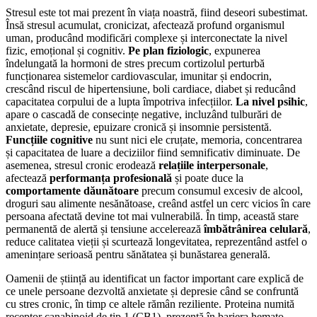
Stresul este tot mai prezent în viața noastră, fiind deseori subestimat.
Însă stresul acumulat, cronicizat, afectează profund organismul
uman, producând modificări complexe și interconectate la nivel
fizic, emoțional și cognitiv.
Pe plan fiziologic
, expunerea
îndelungată la hormoni de stres precum cortizolul perturbă
funcționarea sistemelor cardiovascular, imunitar și endocrin,
crescând riscul de hipertensiune, boli cardiace, diabet și reducând
capacitatea corpului de a lupta împotriva infecțiilor.
La nivel psihic
,
apare o cascadă de consecințe negative, incluzând tulburări de
anxietate, depresie, epuizare cronică și insomnie persistentă.
Funcțiile cognitive
nu sunt nici ele cruțate, memoria, concentrarea
și capacitatea de luare a deciziilor fiind semnificativ diminuate. De
asemenea, stresul cronic erodează
relațiile interpersonale
,
afectează
performanța profesională
și poate duce la
comportamente dăunătoare
precum consumul excesiv de alcool,
droguri sau alimente nesănătoase, creând astfel un cerc vicios în care
persoana afectată devine tot mai vulnerabilă. În timp, această stare
permanentă de alertă și tensiune accelerează
îmbătrânirea celulară
,
reduce calitatea vieții și scurtează longevitatea, reprezentând astfel o
amenințare serioasă pentru sănătatea și bunăstarea generală.
Oamenii de știință au identificat un factor important care explică de
ce unele persoane dezvoltă anxietate și depresie când se confruntă
cu stres cronic, în timp ce altele rămân reziliente. Proteina numită
receptor canabinoid de tip 1 (CB1), prezentă în bariera hemato-