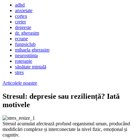
adhd
anxietate
cortex
creier
depresie
dr. gherasim
ecrane
funpsiclub
mihaela gherasim
neurostiinta
roterapie
sănătate mintală
stres
Articolele noastre
Stresul: depresie sau reziliență? Iată
motivele
Stresul acumulat afectează profund organismul uman, producând
modificări complexe și interconectate la nivel fizic, emoțional și
cognitiv.