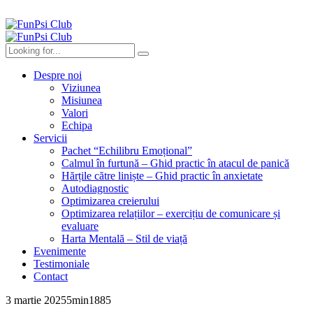
Despre noi
Viziunea
Misiunea
Valori
Echipa
Servicii
Pachet “Echilibru Emoțional”
Calmul în furtună – Ghid practic în atacul de panică
Hărțile către liniște – Ghid practic în anxietate
Autodiagnostic
Optimizarea creierului
Optimizarea relațiilor – exercițiu de comunicare și
evaluare
Harta Mentală – Stil de viață
Evenimente
Testimoniale
Contact
3 martie 2025
5
min
1885