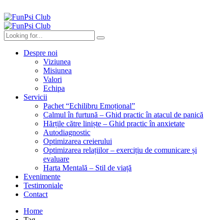
Despre noi
Viziunea
Misiunea
Valori
Echipa
Servicii
Pachet “Echilibru Emoțional”
Calmul în furtună – Ghid practic în atacul de panică
Hărțile către liniște – Ghid practic în anxietate
Autodiagnostic
Optimizarea creierului
Optimizarea relațiilor – exercițiu de comunicare și
evaluare
Harta Mentală – Stil de viață
Evenimente
Testimoniale
Contact
Home
Tag