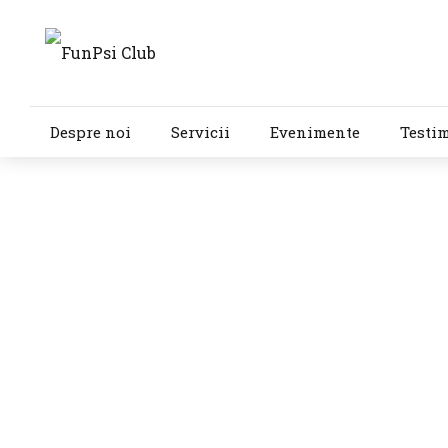
Despre noi
Servicii
Evenimente
Testi
15 noiembrie 2018
De ce trebuie să ap
2
min
3273
Este răspândită mentalitatea că 