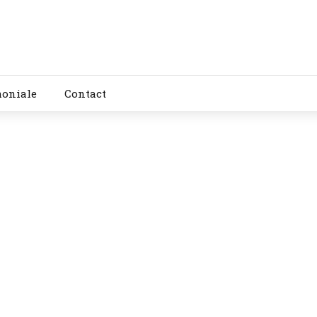
moniale
Contact
elăm la psihiatru?
a merge la psihiatru echivalează cu " a fi nebun", și drept urmare