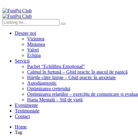
Despre noi
Viziunea
Misiunea
Valori
Echipa
Servicii
Pachet “Echilibru Emoțional”
Calmul în furtună – Ghid practic în atacul de panică
Hărțile către liniște – Ghid practic în anxietate
Autodiagnostic
Optimizarea creierului
Optimizarea relațiilor – exercițiu de comunicare și evalua
Harta Mentală – Stil de viață
Evenimente
Testimoniale
Contact
Home
Tag