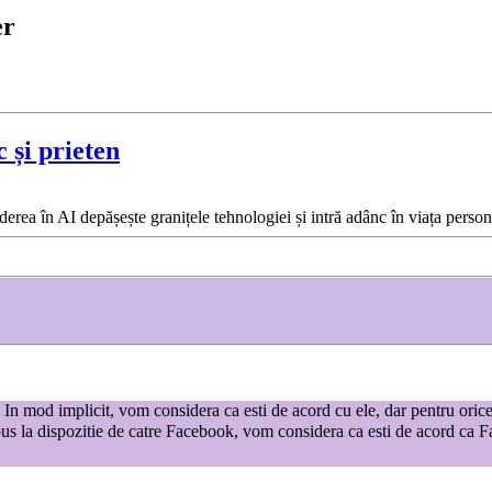
er
c și prieten
derea în AI depășește granițele tehnologiei și intră adânc în viața person
te. In mod implicit, vom considera ca esti de acord cu ele, dar pentru oric
us la dispozitie de catre Facebook, vom considera ca esti de acord ca Fac