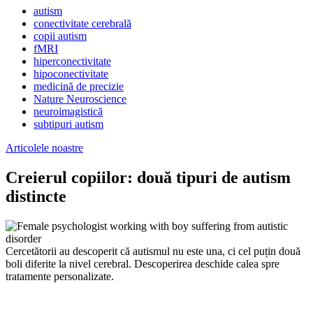
autism
conectivitate cerebrală
copii autism
fMRI
hiperconectivitate
hipoconectivitate
medicină de precizie
Nature Neuroscience
neuroimagistică
subtipuri autism
Articolele noastre
Creierul copiilor: două tipuri de autism
distincte
Cercetătorii au descoperit că autismul nu este una, ci cel puțin două
boli diferite la nivel cerebral. Descoperirea deschide calea spre
tratamente personalizate.