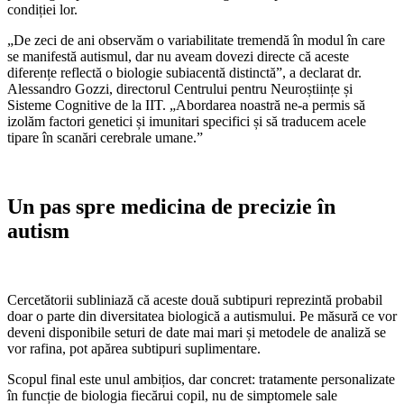
condiției lor.
„De zeci de ani observăm o variabilitate tremendă în modul în care
se manifestă autismul, dar nu aveam dovezi directe că aceste
diferențe reflectă o biologie subiacentă distinctă”, a declarat dr.
Alessandro Gozzi, directorul Centrului pentru Neuroștiințe și
Sisteme Cognitive de la IIT. „Abordarea noastră ne-a permis să
izolăm factori genetici și imunitari specifici și să traducem acele
tipare în scanări cerebrale umane.”
Un pas spre medicina de precizie în
autism
Cercetătorii subliniază că aceste două subtipuri reprezintă probabil
doar o parte din diversitatea biologică a autismului. Pe măsură ce vor
deveni disponibile seturi de date mai mari și metodele de analiză se
vor rafina, pot apărea subtipuri suplimentare.
Scopul final este unul ambițios, dar concret: tratamente personalizate
în funcție de biologia fiecărui copil, nu de simptomele sale