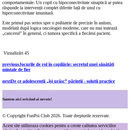
comportamentale. Un copil cu hipoconectivitate sinaptică ar putea
răspunde la intervenții complet diferite față de unul cu
hiperconectivitate imunitară.
Este primul pas serios spre o psihiatrie de precizie în autism,
modelată după logica oncologiei moderne, care nu mai tratează
„cancerul” în general, ci tumora specifică a fiecărui pacient.
Vizualizări
45
previous
Jocurile de rol în copilărie: secretul unei sănătăți
mintale de fier
next
De ce adolescenții „își urăsc” părinții - soluții practice
Suntem aici oricând ai nevoie!
© Copyright FunPsi Club 2026. Toate drepturile rezervate.
Acest site utilizeaza cookies pentru a creste calitatea serviciilor