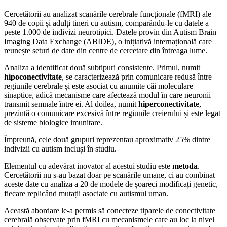
Cercetătorii au analizat scanările cerebrale funcționale (fMRI) ale
940 de copii și adulți tineri cu autism, comparându-le cu datele a
peste 1.000 de indivizi neurotipici. Datele provin din Autism Brain
Imaging Data Exchange (ABIDE), o inițiativă internațională care
reunește seturi de date din centre de cercetare din întreaga lume.
Analiza a identificat două subtipuri consistente. Primul, numit
hipoconectivitate
, se caracterizează prin comunicare redusă între
regiunile cerebrale și este asociat cu anumite căi moleculare
sinaptice, adică mecanisme care afectează modul în care neuronii
transmit semnale între ei. Al doilea, numit
hiperconectivitate
,
prezintă o comunicare excesivă între regiunile creierului și este legat
de sisteme biologice imunitare.
Împreună, cele două grupuri reprezentau aproximativ 25% dintre
indivizii cu autism incluși în studiu.
Elementul cu adevărat inovator al acestui studiu este
metoda
.
Cercetătorii nu s-au bazat doar pe scanările umane, ci au combinat
aceste date cu analiza a 20 de modele de șoareci modificați genetic,
fiecare replicând mutații asociate cu autismul uman.
Această abordare le-a permis să conecteze tiparele de conectivitate
cerebrală observate prin fMRI cu mecanismele care au loc la nivel