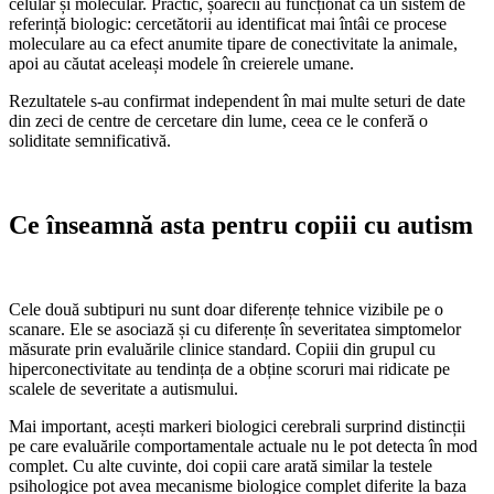
celular și molecular. Practic, șoarecii au funcționat ca un sistem de
referință biologic: cercetătorii au identificat mai întâi ce procese
moleculare au ca efect anumite tipare de conectivitate la animale,
apoi au căutat aceleași modele în creierele umane.
Rezultatele s-au confirmat independent în mai multe seturi de date
din zeci de centre de cercetare din lume, ceea ce le conferă o
soliditate semnificativă.
Ce înseamnă asta pentru copiii cu autism
Cele două subtipuri nu sunt doar diferențe tehnice vizibile pe o
scanare. Ele se asociază și cu diferențe în severitatea simptomelor
măsurate prin evaluările clinice standard. Copiii din grupul cu
hiperconectivitate au tendința de a obține scoruri mai ridicate pe
scalele de severitate a autismului.
Mai important, acești markeri biologici cerebrali surprind distincții
pe care evaluările comportamentale actuale nu le pot detecta în mod
complet. Cu alte cuvinte, doi copii care arată similar la testele
psihologice pot avea mecanisme biologice complet diferite la baza