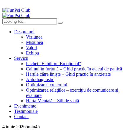
Despre noi
Viziunea
Misiunea
Valori
Echipa
Servicii
Pachet “Echilibru Emoțional”
Calmul în furtună – Ghid practic în atacul de panică
Hărțile către liniște – Ghid practic în anxietate
Autodiagnostic
Optimizarea creierului
Optimizarea relațiilor – exercițiu de comunicare și
evaluare
Harta Mentală – Stil de viață
Evenimente
Testimoniale
Contact
4 iunie 2026
5
min
45