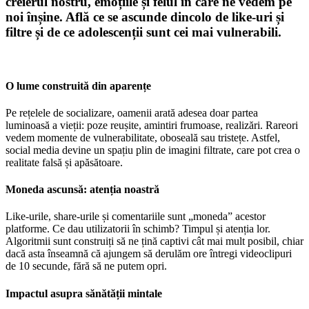
creierul nostru, emoțiile și felul în care ne vedem pe
noi înșine. Află ce se ascunde dincolo de like-uri și
filtre și de ce adolescenții sunt cei mai vulnerabili.
O lume construită din aparențe
Pe rețelele de socializare, oamenii arată adesea doar partea
luminoasă a vieții: poze reușite, amintiri frumoase, realizări. Rareori
vedem momente de vulnerabilitate, oboseală sau tristețe. Astfel,
social media devine un spațiu plin de imagini filtrate, care pot crea o
realitate falsă și apăsătoare.
Moneda ascunsă: atenția noastră
Like-urile, share-urile și comentariile sunt „moneda” acestor
platforme. Ce dau utilizatorii în schimb? Timpul și atenția lor.
Algoritmii sunt construiți să ne țină captivi cât mai mult posibil, chiar
dacă asta înseamnă că ajungem să derulăm ore întregi videoclipuri
de 10 secunde, fără să ne putem opri.
Impactul asupra sănătății mintale