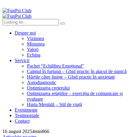
Despre noi
Viziunea
Misiunea
Valori
Echipa
Servicii
Pachet “Echilibru Emoțional”
Calmul în furtună – Ghid practic în atacul de panică
Hărțile către liniște – Ghid practic în anxietate
Autodiagnostic
Optimizarea creierului
Optimizarea relațiilor – exercițiu de comunicare și
evaluare
Harta Mentală – Stil de viață
Evenimente
Testimoniale
Contact
16 august 2025
4
min
866
Articolele noastre