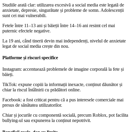
Studiile arată clar: utilizarea excesivă a social media este legată de
anxietate, depresie, singurătate și probleme de somn. Adolescenții
sunt cei mai vulnerabili.
Fetele între 11–13 ani și băieții între 14–16 ani resimt cel mai
puternic efectele negative.
La 19 ani, când tinerii devin mai independenți, nivelul de anxietate
legat de social media crește din nou.
Platforme și riscuri specifice
Instagram: accentuează problemele de imagine corporală la fete și
băieți.
TikTok: expune copiii la informații inexacte, conținut dăunător și
chiar la riscul întâlnirii cu prădători online.
Facebook: a fost criticat pentru că a pus interesele comerciale mai
presus de sănătatea utilizatorilor.
Chiar și jocurile cu componentă socială, precum Roblox, pot facilita
bullying-ul sau expunerea la conținut nepotrivit.