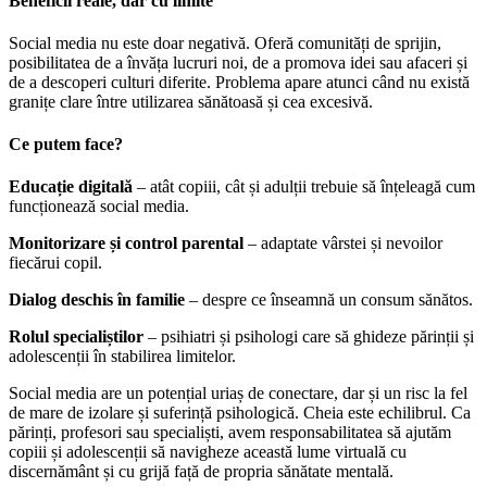
Beneficii reale, dar cu limite
Social media nu este doar negativă. Oferă comunități de sprijin,
posibilitatea de a învăța lucruri noi, de a promova idei sau afaceri și
de a descoperi culturi diferite. Problema apare atunci când nu există
granițe clare între utilizarea sănătoasă și cea excesivă.
Ce putem face?
Educație digitală
– atât copiii, cât și adulții trebuie să înțeleagă cum
funcționează social media.
Monitorizare și control parental
– adaptate vârstei și nevoilor
fiecărui copil.
Dialog deschis în familie
– despre ce înseamnă un consum sănătos.
Rolul specialiștilor
– psihiatri și psihologi care să ghideze părinții și
adolescenții în stabilirea limitelor.
Social media are un potențial uriaș de conectare, dar și un risc la fel
de mare de izolare și suferință psihologică. Cheia este echilibrul. Ca
părinți, profesori sau specialiști, avem responsabilitatea să ajutăm
copiii și adolescenții să navigheze această lume virtuală cu
discernământ și cu grijă față de propria sănătate mentală.