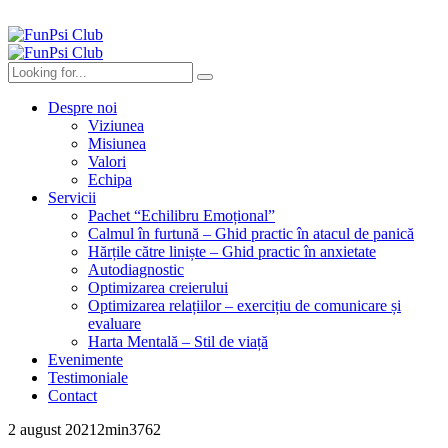
Despre noi
Viziunea
Misiunea
Valori
Echipa
Servicii
Pachet “Echilibru Emoțional”
Calmul în furtună – Ghid practic în atacul de panică
Hărțile către liniște – Ghid practic în anxietate
Autodiagnostic
Optimizarea creierului
Optimizarea relațiilor – exercițiu de comunicare și
evaluare
Harta Mentală – Stil de viață
Evenimente
Testimoniale
Contact
2 august 2021
2
min
3762