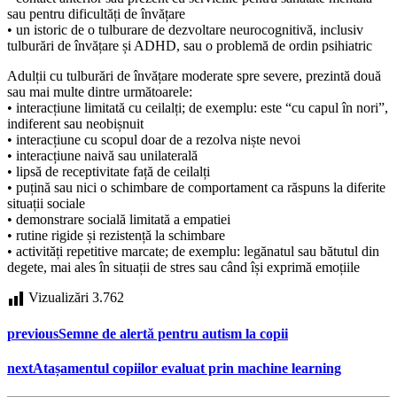
sau pentru dificultăți de învățare
• un istoric de o tulburare de dezvoltare neurocognitivă, inclusiv
tulburări de învățare și ADHD, sau o problemă de ordin psihiatric
Adulții cu tulburări de învățare moderate spre severe, prezintă două
sau mai multe dintre următoarele:
• interacțiune limitată cu ceilalți; de exemplu: este “cu capul în nori”,
indiferent sau neobișnuit
• interacțiune cu scopul doar de a rezolva niște nevoi
• interacțiune naivă sau unilaterală
• lipsă de receptivitate față de ceilalți
• puțină sau nici o schimbare de comportament ca răspuns la diferite
situații sociale
• demonstrare socială limitată a empatiei
• rutine rigide și rezistență la schimbare
• activități repetitive marcate; de exemplu: legănatul sau bătutul din
degete, mai ales în situații de stres sau când își exprimă emoțiile
Vizualizări
3.762
previous
Semne de alertă pentru autism la copii
next
Atașamentul copiilor evaluat prin machine learning