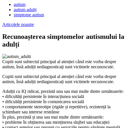
autism
autism adulți
simptome autism
Articolele noastre
Recunoașterea simptomelor autismului la
adulți
Copiii sunt subiectul principal al atenției când este vorba despre
autism, însă adulții nediagnosticați sunt victimele necunoscute.
Copiii sunt subiectul principal al atenției când este vorba despre
autism, însă adulții nediagnosticați sunt victimele necunoscute.
Adulții cu IQ ridicat, prezintă una sau mai multe dintre următoarele:
• dificultăți persistente în interacțiunea socială
• dificultăți persistente în comunicarea socială
• comportamente stereotipe (rigide și repetitive), rezistență la
schimbare sau interese restrânse
În plus, prezintă și una sau mai multe dintre următoarele:
• probleme în obținerea sau menținerea slujbei sau educației
• contact anterior sau prezent cu serviciile pentru sănătate mentală