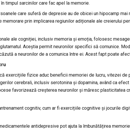
 în timpul sarcinilor care fac apel la memorie.
oanele care suferă de depresie au de obicei un hipocamp mai mic
e memorare prin implicarea regiunilor adiționale ale creierului pent
ionale ale cogniției, inclusiv memoria și emoția, folosesc mesager
 glutamatul. Aceștia permit neuronilor specifici să comunice. Mod
scăzută a neuronilor de a comunica între ei. Acest fapt poate afe
cru
ă exercițiile fizice aduc beneficii memoriei de lucru, vitezei de 
rilor cerebrali, inclusiv serotonina și dopamina, având ca efect in
ese favorizează creșterea neuronilor și măresc plasticitatea cr
trenament cognitiv, cum ar fi exercițiile cognitive și jocurile di
 medicamentele antidepresive pot ajuta la îmbunătățirea memoriei