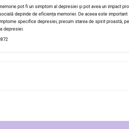
morie pot fi un simptom al depresiei și pot avea un impact profu
 socială depinde de eficiența memoriei. De aceea este importan
simptome specifice depresiei, precum starea de spirit proastă, pen
ia depresiei.
.872