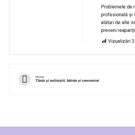
Problemele de me
profesională și
alături de alte 
preveni reapariț
Vizualizări
3
PREVIOUS
Tânăr și neliniștit, bătrân și concentrat