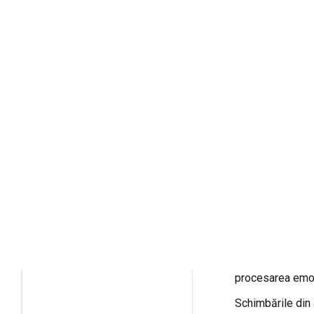
De obicei, este 
la moment. Probl
De fapt, multe fu
raționamentul.
Depresia face dif
Severitatea prob
tendința de a fi
Problemele de m
Structura și fun
Depresia este le
cerebrală.
Aceste regiuni su
procesarea emoți
Schimbările din 