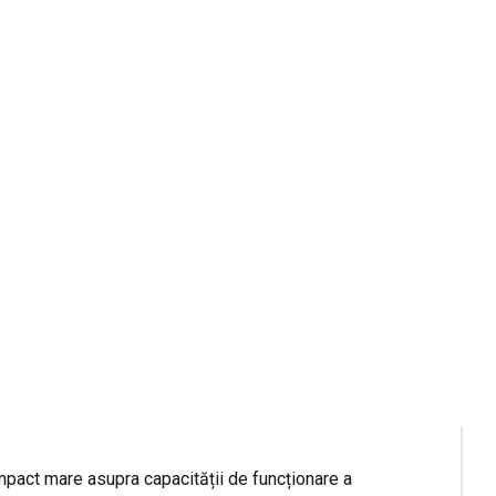
n mod activ pentru a ne aminti lucruri de la moment
 deciziilor.
tenția și planificarea, luarea deciziilor și
r reacții imediate și inadecvate .
 cercetări arată că tulburările cognitive au
 și în cazul episoadelor repetate.
ând cortexul prefrontal, hipocampul și amigdala
icarea, luarea deciziilor, raționarea) și în
mpact mare asupra capacității de funcționare a