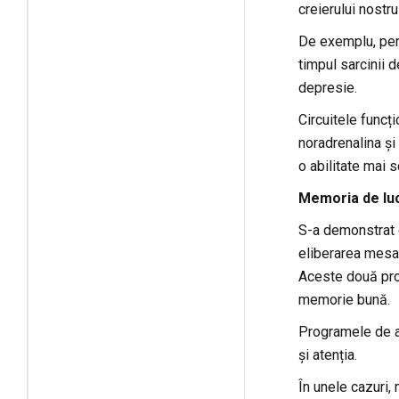
creierului nostru
De exemplu, pers
timpul sarcinii d
depresie.
Circuitele funcț
noradrenalina și
o abilitate mai 
Memoria de lu
S-a demonstrat c
eliberarea mesage
Aceste două proc
memorie bună.
Programele de an
și atenția.
În unele cazuri,