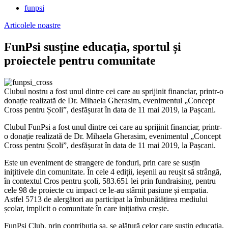
funpsi
Articolele noastre
FunPsi susține educația, sportul și
proiectele pentru comunitate
Clubul nostru a fost unul dintre cei care au sprijinit financiar, printr-o
donație realizată de Dr. Mihaela Gherasim, evenimentul „Concept
Cross pentru Școli”, desfășurat în data de 11 mai 2019, la Pașcani.
Clubul FunPsi a fost unul dintre cei care au sprijinit financiar, printr-
o donație realizată de Dr. Mihaela Gherasim, evenimentul „Concept
Cross pentru Școli”, desfășurat în data de 11 mai 2019, la Pașcani.
Este un eveniment de strangere de fonduri, prin care se susțin
inițitivele din comunitate. În cele 4 ediții, ieșenii au reușit să strângă,
în contextul Cros pentru școli, 583.651 lei prin fundraising, pentru
cele 98 de proiecte cu impact ce le-au stârnit pasiune și empatia.
Astfel 5713 de alergători au participat la îmbunătățirea mediului
școlar, implicit o comunitate în care inițiativa crește.
FunPsi Club, prin contribuția sa, se alătură celor care susțin educația,