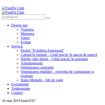
Despre noi
Viziunea
Misiunea
Valori
Echipa
Servicii
Pachet “Echilibru Emoțional”
Calmul în furtună – Ghid practic în atacul de panică
Hărțile către liniște – Ghid practic în anxietate
Autodiagnostic
Optimizarea creierului
Optimizarea relațiilor – exercițiu de comunicare și
evaluare
Harta Mentală – Stil de viață
Evenimente
Testimoniale
Contact
16 mai 2019
1
min
3167