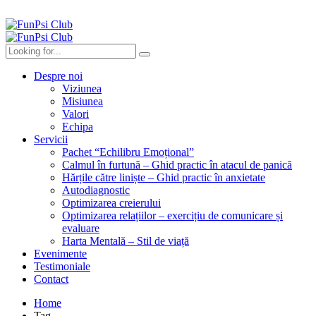
Despre noi
Viziunea
Misiunea
Valori
Echipa
Servicii
Pachet “Echilibru Emoțional”
Calmul în furtună – Ghid practic în atacul de panică
Hărțile către liniște – Ghid practic în anxietate
Autodiagnostic
Optimizarea creierului
Optimizarea relațiilor – exercițiu de comunicare și
evaluare
Harta Mentală – Stil de viață
Evenimente
Testimoniale
Contact
Home
Tag