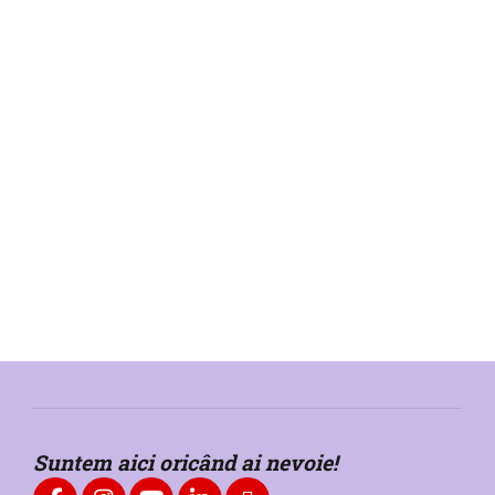
13 decembrie 2018
Creativitatea care ne vindecă
1
min
3380
În „Clubul de Art-terapie” îți vei regăsi echilibrul interior.
Vino laFun-Psi vineri, 21 decembrie - ora 15.00, pentru a
da curs creativității șipentru a recâștiga liniștea mentală.
CONTINUE READING
Suntem aici oricând ai nevoie!