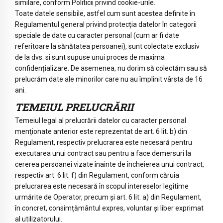
similare, conform Politicii privind cookie-urile.
Toate datele sensibile, astfel cum sunt acestea definite în
Regulamentul general privind protecția datelor în categorii
speciale de date cu caracter personal (cum ar fi date
referitoare la sănătatea persoanei), sunt colectate exclusiv
de la dvs. si sunt supuse unui proces de maxima
confidențializare. De asemenea, nu dorim să colectăm sau să
prelucrăm date ale minorilor care nu au împlinit vârsta de 16
ani.
TEMEIUL PRELUCRĂRII
Temeiul legal al prelucrării datelor cu caracter personal
menţionate anterior este reprezentat de art. 6 lit. b) din
Regulament, respectiv prelucrarea este necesară pentru
executarea unui contract sau pentru a face demersuri la
cererea persoanei vizate înainte de încheierea unui contract,
respectiv art. 6 lit. f) din Regulament, conform căruia
prelucrarea este necesară în scopul intereselor legitime
urmărite de Operator, precum şi art. 6 lit. a) din Regulament,
în concret, consimțământul expres, voluntar și liber exprimat
al utilizatorului.