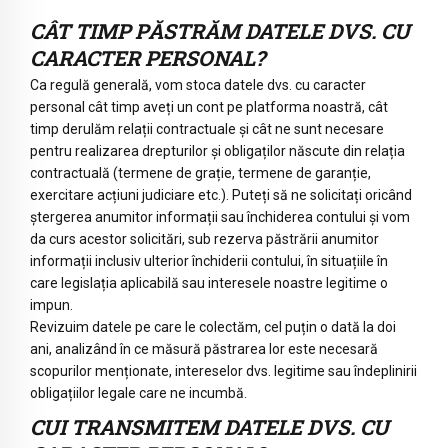
CÂT TIMP PĂSTRĂM DATELE DVS. CU
CARACTER PERSONAL?
Ca regulă generală, vom stoca datele dvs. cu caracter
personal cât timp aveți un cont pe platforma noastră, cât
timp derulăm relații contractuale și cât ne sunt necesare
pentru realizarea drepturilor și obligaților născute din relația
contractuală (termene de grație, termene de garanție,
exercitare acțiuni judiciare etc.). Puteți să ne solicitați oricând
ștergerea anumitor informații sau închiderea contului și vom
da curs acestor solicitări, sub rezerva păstrării anumitor
informații inclusiv ulterior închiderii contului, în situațiile în
care legislația aplicabilă sau interesele noastre legitime o
impun.
Revizuim datele pe care le colectăm, cel puțin o dată la doi
ani, analizând în ce măsură păstrarea lor este necesară
scopurilor menționate, intereselor dvs. legitime sau îndeplinirii
obligațiilor legale care ne incumbă.
CUI TRANSMITEM DATELE DVS. CU