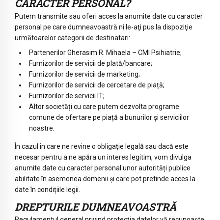
CARACTER PERSONAL?
Putem transmite sau oferi acces la anumite date cu caracter
personal pe care dumneavoastră ni le-aţi pus la dispoziţie
următoarelor categorii de destinatari:
Partenerilor Gherasim R. Mihaela – CMI Psihiatrie;
Furnizorilor de servicii de plată/bancare;
Furnizorilor de servicii de marketing;
Furnizorilor de servicii de cercetare de piață;
Furnizorilor de servicii IT;
Altor societăți cu care putem dezvolta programe
comune de ofertare pe piață a bunurilor și serviciilor
noastre.
În cazul în care ne revine o obligație legală sau dacă este
necesar pentru a ne apăra un interes legitim, vom divulga
anumite date cu caracter personal unor autorități publice
abilitate în asemenea domenii și care pot pretinde acces la
date în condițiile legii.
DREPTURILE DUMNEAVOASTRĂ
Regulamentul general privind protecția datelor vă recunoaște