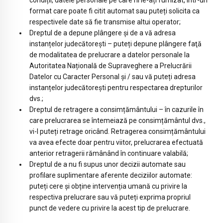
condiții, datele personale pe care ni le-ați furnizat, într-un
format care poate fi citit automat sau puteți solicita ca
respectivele date să fie transmise altui operator;
Dreptul de a depune plângere și de a vă adresa
instanțelor judecătorești – puteți depune plângere faţă
de modalitatea de prelucrare a datelor personale la
Autoritatea Națională de Supraveghere a Prelucrării
Datelor cu Caracter Personal și / sau vă puteți adresa
instanțelor judecătorești pentru respectarea drepturilor
dvs.;
Dreptul de retragere a consimțământului – în cazurile în
care prelucrarea se întemeiază pe consimțământul dvs.,
vi-l puteți retrage oricând. Retragerea consimțământului
va avea efecte doar pentru viitor, prelucrarea efectuată
anterior retragerii rămânând în continuare valabilă;
Dreptul de a nu fi supus unor decizii automate sau
profilare suplimentare aferente deciziilor automate:
puteți cere și obține intervenția umană cu privire la
respectiva prelucrare sau vă puteți exprima propriul
punct de vedere cu privire la acest tip de prelucrare.