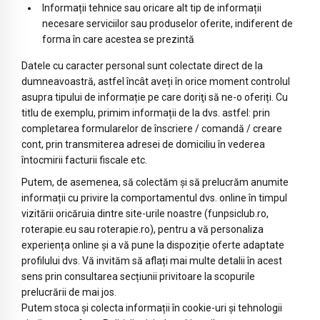
Informații tehnice sau oricare alt tip de informații
necesare serviciilor sau produselor oferite, indiferent de
forma în care acestea se prezintă
Datele cu caracter personal sunt colectate direct de la
dumneavoastră, astfel încât aveți în orice moment controlul
asupra tipului de informație pe care doriţi să ne-o oferiți. Cu
titlu de exemplu, primim informații de la dvs. astfel: prin
completarea formularelor de înscriere / comandă / creare
cont, prin transmiterea adresei de domiciliu în vederea
întocmirii facturii fiscale etc.
Putem, de asemenea, să colectăm și să prelucrăm anumite
informații cu privire la comportamentul dvs. online în timpul
vizitării oricăruia dintre site-urile noastre (funpsiclub.ro,
roterapie.eu sau roterapie.ro), pentru a vă personaliza
experiența online și a vă pune la dispoziție oferte adaptate
profilului dvs. Vă invităm să aflați mai multe detalii în acest
sens prin consultarea secțiunii privitoare la scopurile
prelucrării de mai jos.
Putem stoca și colecta informații în cookie-uri și tehnologii