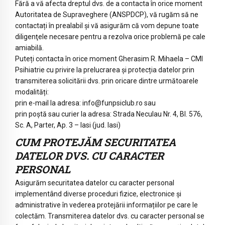
Fără a vă afecta dreptul dvs. de a contacta în orice moment
Autoritatea de Supraveghere (ANSPDCP), vă rugăm să ne
contactați în prealabil și vă asigurăm că vom depune toate
diligenţele necesare pentru a rezolva orice problemă pe cale
amiabilă.
Puteți contacta în orice moment Gherasim R. Mihaela – CMI
Psihiatrie cu privire la prelucrarea și protecția datelor prin
transmiterea solicitării dvs. prin oricare dintre următoarele
modalități:
prin e-mail la adresa: info@funpsiclub.ro sau
prin poștă sau curier la adresa: Strada Neculau Nr. 4, Bl. 576,
Sc. A, Parter, Ap. 3 – Iasi (jud. Iasi)
CUM PROTEJĂM SECURITATEA
DATELOR DVS. CU CARACTER
PERSONAL
Asigurăm securitatea datelor cu caracter personal
implementând diverse proceduri fizice, electronice și
administrative în vederea protejării informațiilor pe care le
colectăm. Transmiterea datelor dvs. cu caracter personal se