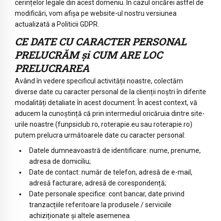
cerințelor legale din acest domeniu. În cazul oricărei astfel de
modificări, vom afișa pe website-ul nostru versiunea
actualizată a Politicii GDPR.
CE DATE CU CARACTER PERSONAL
PRELUCRĂM și CUM ARE LOC
PRELUCRAREA
Având în vedere specificul activității noastre, colectăm
diverse date cu caracter personal de la clienții noștri în diferite
modalități detaliate în acest document. În acest context, vă
aducem la cunoștință că prin intermediul oricăruia dintre site-
urile noastre (funpsiclub.ro, roterapie.eu sau roterapie.ro)
putem prelucra următoarele date cu caracter personal:
Datele dumneavoastră de identificare: nume, prenume,
adresa de domiciliu;
Date de contact: număr de telefon, adresă de e-mail,
adresă facturare, adresă de corespondență;
Date personale specifice: cont bancar, date privind
tranzacțiile referitoare la produsele / serviciile
achiziționate și altele asemenea.