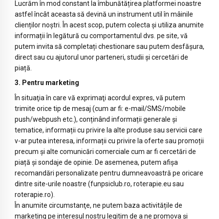
Lucrăm în mod constant la îmbunătățirea platformei noastre
astfel încât aceasta să devină un instrument util în mâinile
clienților noștri. În acest scop, putem colecta și utiliza anumite
informații în legătură cu comportamentul dvs. pe site, vă
putem invita să completați chestionare sau putem desfășura,
direct sau cu ajutorul unor parteneri, studii și cercetări de
piață.
3. Pentru marketing
În situaţia în care vă exprimaţi acordul expres, vă putem
trimite orice tip de mesaj (cum ar fi: e-mail/SMS/mobile
push/webpush etc.), conținând informații generale și
tematice, informații cu privire la alte produse sau servicii care
v-ar putea interesa, informații cu privire la oferte sau promoții
precum și alte comunicări comerciale cum ar fi cercetări de
piață și sondaje de opinie. De asemenea, putem afișa
recomandări personalizate pentru dumneavoastră pe oricare
dintre site-urile noastre (funpsiclub.ro, roterapie.eu sau
roterapie.ro).
În anumite circumstanţe, ne putem baza activitățile de
marketing pe interesul nostru legitim de a ne promova și