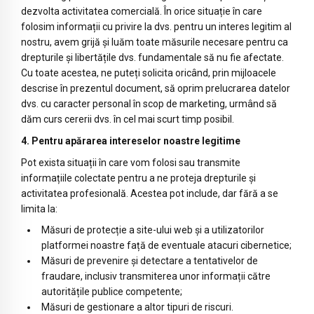
dezvolta activitatea comercială. În orice situație în care
folosim informații cu privire la dvs. pentru un interes legitim al
nostru, avem grijă și luăm toate măsurile necesare pentru ca
drepturile și libertățile dvs. fundamentale să nu fie afectate.
Cu toate acestea, ne puteți solicita oricând, prin mijloacele
descrise în prezentul document, să oprim prelucrarea datelor
dvs. cu caracter personal în scop de marketing, urmând să
dăm curs cererii dvs. în cel mai scurt timp posibil.
4. Pentru apărarea intereselor noastre legitime
Pot exista situații în care vom folosi sau transmite
informațiile colectate pentru a ne proteja drepturile și
activitatea profesională. Acestea pot include, dar fără a se
limita la:
Măsuri de protecție a site-ului web și a utilizatorilor
platformei noastre față de eventuale atacuri cibernetice;
Măsuri de prevenire și detectare a tentativelor de
fraudare, inclusiv transmiterea unor informații către
autoritățile publice competente;
Măsuri de gestionare a altor tipuri de riscuri.