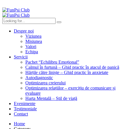
Despre noi
Viziunea
Misiunea
Valori
Echipa
Servicii
Pachet “Echilibru Emoțional”
Calmul în furtună – Ghid practic în atacul de panică
Hărțile către liniște – Ghid practic în anxietate
Autodiagnostic
Optimizarea creierului
Optimizarea relațiilor – exercițiu de comunicare și
evaluare
Harta Mentală – Stil de viață
Evenimente
Testimoniale
Contact
Home
Category