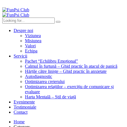
Despre noi
Viziunea
Misiunea
Valori
Echipa
Servicii
Pachet “Echilibru Emoțional”
Calmul în furtună – Ghid practic în atacul de panică
Hărțile către liniște – Ghid practic în anxietate
Autodiagnostic
Optimizarea creierului
Optimizarea relațiilor – exercițiu de comunicare și
evaluare
Harta Mentală – Stil de viață
Evenimente
Testimoniale
Contact
Home
Category