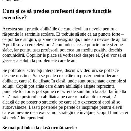
Cum și ce să predea profesorii despre funcțiile
executive?
Acestea sunt practic abilitățile de care elevii au nevoie pentru a
răspunde la sarcinile școlare. Ei trebuie să știe că au puncte forte –
ce pot face singuri, și zone de nesiguranță, unde au nevoie de ajutor.
Apoi li se va cere elevilor să comunice aceste puncte forte și zone
slabe, iar pentru asta profesorii pot crea un mediu pozitiv, deschis
comunicării. Copiilor le place să vorbească despre ei. Și ei vor să-și
găsească soluții la problemele care le au.
Se pot folosi activități interactive, discuții, video-uri, se pot face
desene nostime. Sau se poate crea câte un poster pentru fiecare
abilitate, care să fie afișate în clasă, unde sunt prezentate exemple și
soluții. Copiii pot arăta care dintre abilitățile afișate reprezintă
punctele lor forte, pot spune ce fac ei de sunt buni la asta. Iar în altă
zi să arate posterul cu abilitatea pe care o mai au de exersat, să
aleagă de pe poster o strategie pe care să o exerseze și apoi să se
autoevalueze. Lăsați posterele pe perete ca inspirație pentru elevii
care au nevoie de a exersa noi strategii de învățare, scopul fiind ca ei
să devină independenți.
Se mai pot folosi la clasă următoarele: