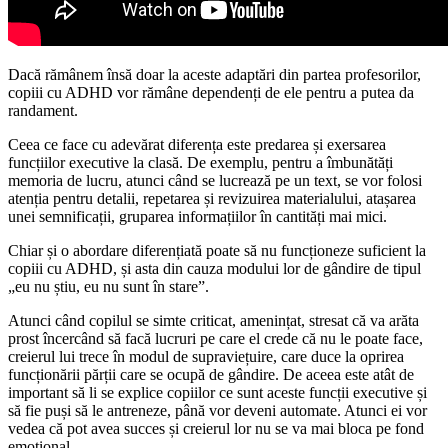
Dacă rămânem însă doar la aceste adaptări din partea profesorilor,
copiii cu ADHD vor rămâne dependenți de ele pentru a putea da
randament.
Ceea ce face cu adevărat diferența este predarea și exersarea
funcțiilor executive la clasă. De exemplu, pentru a îmbunătăți
memoria de lucru, atunci când se lucrează pe un text, se vor folosi
atenția pentru detalii, repetarea și revizuirea materialului, atașarea
unei semnificații, gruparea informațiilor în cantități mai mici.
Chiar și o abordare diferențiată poate să nu funcționeze suficient la
copiii cu ADHD, și asta din cauza modului lor de gândire de tipul
„eu nu știu, eu nu sunt în stare”.
Atunci când copilul se simte criticat, amenințat, stresat că va arăta
prost încercând să facă lucruri pe care el crede că nu le poate face,
creierul lui trece în modul de supraviețuire, care duce la oprirea
funcționării părții care se ocupă de gândire. De aceea este atât de
important să li se explice copiilor ce sunt aceste funcții executive și
să fie puși să le antreneze, până vor deveni automate. Atunci ei vor
vedea că pot avea succes și creierul lor nu se va mai bloca pe fond
emoțional.