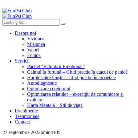
Despre noi
Viziunea
Misiunea
Valori
Echipa
Servicii
Pachet “Echilibru Emoțional”
Calmul în furtună – Ghid practic în atacul de panică
Hărțile către liniște – Ghid practic în anxietate
Autodiagnostic
Optimizarea creierului
Optimizarea relațiilor – exercițiu de comunicare și
evaluare
Harta Mentală – Stil de viață
Evenimente
Testimoniale
Contact
27 septembrie 2022
6
min
4105