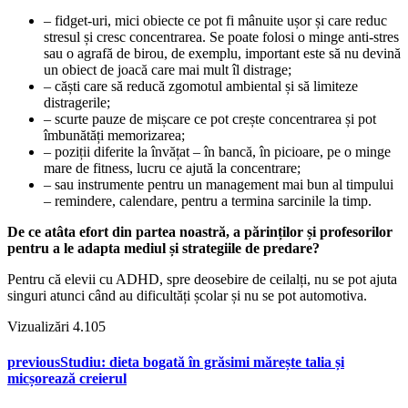
– fidget-uri, mici obiecte ce pot fi mânuite ușor și care reduc
stresul și cresc concentrarea. Se poate folosi o minge anti-stres
sau o agrafă de birou, de exemplu, important este să nu devină
un obiect de joacă care mai mult îl distrage;
– căști care să reducă zgomotul ambiental și să limiteze
distragerile;
– scurte pauze de mișcare ce pot crește concentrarea și pot
îmbunătăți memorizarea;
– poziții diferite la învățat – în bancă, în picioare, pe o minge
mare de fitness, lucru ce ajută la concentrare;
– sau instrumente pentru un management mai bun al timpului
– remindere, calendare, pentru a termina sarcinile la timp.
De ce atâta efort din partea noastră, a părinților și profesorilor
pentru a le adapta mediul și strategiile de predare?
Pentru că elevii cu ADHD, spre deosebire de ceilalți, nu se pot ajuta
singuri atunci când au dificultăți școlar și nu se pot automotiva.
Vizualizări
4.105
previous
Studiu: dieta bogată în grăsimi mărește talia și
micșorează creierul