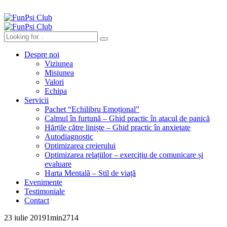
Despre noi
Viziunea
Misiunea
Valori
Echipa
Servicii
Pachet “Echilibru Emoțional”
Calmul în furtună – Ghid practic în atacul de panică
Hărțile către liniște – Ghid practic în anxietate
Autodiagnostic
Optimizarea creierului
Optimizarea relațiilor – exercițiu de comunicare și
evaluare
Harta Mentală – Stil de viață
Evenimente
Testimoniale
Contact
23 iulie 2019
1
min
2714