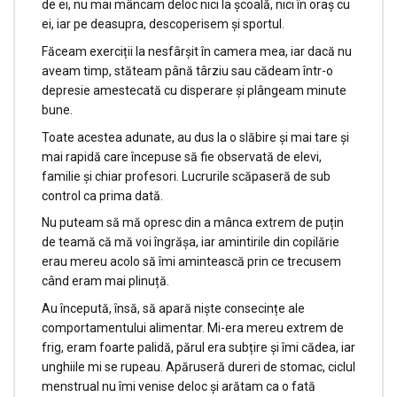
de ei, nu mai mâncam deloc nici la școală, nici în oraș cu
ei, iar pe deasupra, descoperisem și sportul.
Făceam exerciții la nesfârșit în camera mea, iar dacă nu
aveam timp, stăteam până târziu sau cădeam într-o
depresie amestecată cu disperare şi plângeam minute
bune.
Toate acestea adunate, au dus la o slăbire și mai tare și
mai rapidă care începuse să fie observată de elevi,
familie și chiar profesori. Lucrurile scăpaseră de sub
control ca prima dată.
Nu puteam să mă opresc din a mânca extrem de puțin
de teamă că mă voi îngrășa, iar amintirile din copilărie
erau mereu acolo să îmi amintească prin ce trecusem
când eram mai plinuță.
Au începută, însă, să apară niște consecințe ale
comportamentului alimentar. Mi-era mereu extrem de
frig, eram foarte palidă, părul era subțire și îmi cădea, iar
unghiile mi se rupeau. Apăruseră dureri de stomac, ciclul
menstrual nu îmi venise deloc și arătam ca o fată