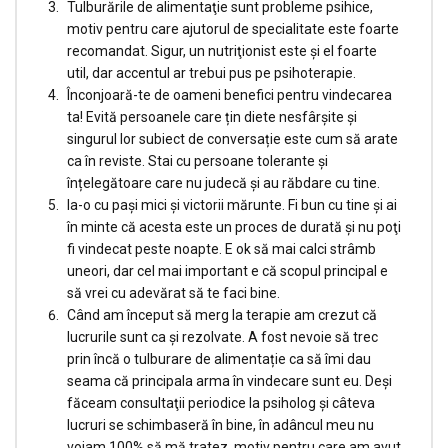
Tulburările de alimentaţie sunt probleme psihice,
motiv pentru care ajutorul de specialitate este foarte
recomandat. Sigur, un nutriţionist este şi el foarte
util, dar accentul ar trebui pus pe psihoterapie.
Înconjoară-te de oameni benefici pentru vindecarea
ta! Evită persoanele care țin diete nesfârșite și
singurul lor subiect de conversație este cum să arate
ca în reviste. Stai cu persoane tolerante și
înțelegătoare care nu judecă și au răbdare cu tine.
Ia-o cu paşi mici şi victorii mărunte. Fi bun cu tine și ai
în minte că acesta este un proces de durată şi nu poţi
fi vindecat peste noapte. E ok să mai calci strâmb
uneori, dar cel mai important e că scopul principal e
să vrei cu adevărat să te faci bine.
Când am început să merg la terapie am crezut că
lucrurile sunt ca și rezolvate. A fost nevoie să trec
prin încă o tulburare de alimentație ca să îmi dau
seama că principala arma în vindecare sunt eu. Deşi
făceam consultaţii periodice la psiholog şi câteva
lucruri se schimbaseră în bine, în adâncul meu nu
voiam 100% să mă tratez, motiv pentru care am avut