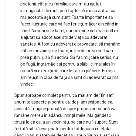
prietenii, cât și cu familia, care m-au ajutat
inimaginabil de mult prin faptul că mi-au arătat ca
mă acceptă aşa cum sunt. Foarte important e să
faceţi lucrurile care vă fac fericiţi, măcar din când în
când. Nimeni nu e la fel, dar pe mine cel mai mult m-
a ajutat să adopt acel stil de viață cu adevărat
sănătos. A fost cu adevărat o provocare: să mănânc
cât am nevoie și de toate, în loc de prea mult sau
prea puțin, și să fiu activă. Să fac mișcare serios, nu
pe fugă, îngrămădit și pentru a slăbi, ci mai ales în
natură și exerciții pe care le fac cu plăcere. Eu aşa
am reuşit în clipa de faţă să simt cu adevărat că mă
vindec.
Spun aproape complet pentru că mai am de ”finisat”
anumite aspecte şi pentru că, deși am scăpat de ea,
această imagine proastă despre propria persoană va
rămâne mereu în adâncul minții mele. Mă gândesc
totuşi la ea ca la un vecin rău, pe care nu îl suport. Sunt
forţată să trăiesc poate pentru totdeauna cu el, dar
când îl văd, nu trebuie decât să îi spun ”Bună ziua!” şi să