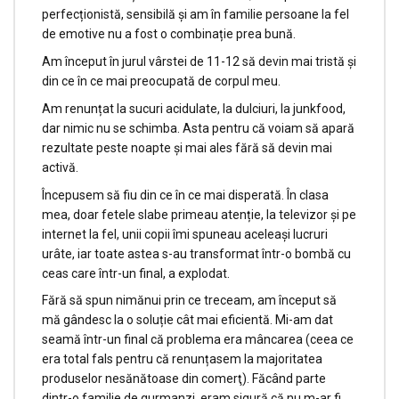
perfecționistă, sensibilă și am în familie persoane la fel
de emotive nu a fost o combinație prea bună.
Am început în jurul vârstei de 11-12 să devin mai tristă și
din ce în ce mai preocupată de corpul meu.
Am renunțat la sucuri acidulate, la dulciuri, la junkfood,
dar nimic nu se schimba. Asta pentru că voiam să apară
rezultate peste noapte și mai ales fără să devin mai
activă.
Începusem să fiu din ce în ce mai disperată. În clasa
mea, doar fetele slabe primeau atenție, la televizor și pe
internet la fel, unii copii îmi spuneau aceleași lucruri
urâte, iar toate astea s-au transformat într-o bombă cu
ceas care într-un final, a explodat.
Fără să spun nimănui prin ce treceam, am început să
mă gândesc la o soluție cât mai eficientă. Mi-am dat
seamă într-un final că problema era mâncarea (ceea ce
era total fals pentru că renunțasem la majoritatea
produselor nesănătoase din comerţ). Făcând parte
dintr-o familie de gurmanzi, eram sigură că nu m-ar fi