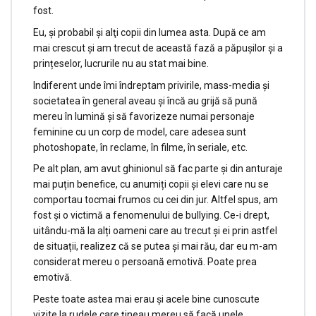
fost.
Eu, și probabil şi alţi copii din lumea asta. După ce am
mai crescut și am trecut de această fază a păpușilor și a
prințeselor, lucrurile nu au stat mai bine.
Indiferent unde îmi îndreptam privirile, mass-media și
societatea în general aveau și încă au grijă să pună
mereu în lumină și să favorizeze numai personaje
feminine cu un corp de model, care adesea sunt
photoshopate, în reclame, în filme, în seriale, etc.
Pe alt plan, am avut ghinionul să fac parte și din anturaje
mai puțin benefice, cu anumiți copii și elevi care nu se
comportau tocmai frumos cu cei din jur. Altfel spus, am
fost și o victimă a fenomenului de bullying. Ce-i drept,
uitându-mă la alți oameni care au trecut și ei prin astfel
de situații, realizez că se putea și mai rău, dar eu m-am
considerat mereu o persoană emotivă. Poate prea
emotivă.
Peste toate astea mai erau și acele bine cunoscute
vizite la rudele care țineau mereu să facă unele