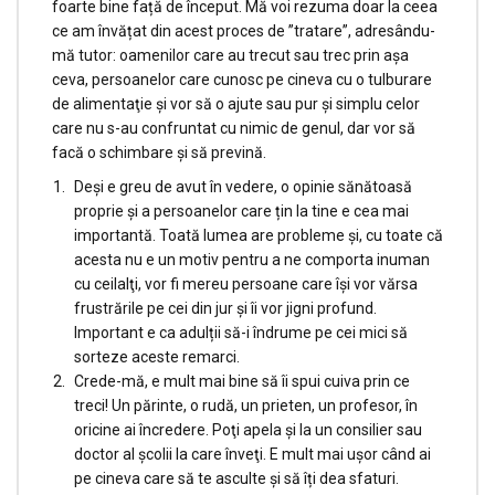
foarte bine față de început. Mă voi rezuma doar la ceea
ce am învățat din acest proces de ”tratare”, adresându-
mă tutor: oamenilor care au trecut sau trec prin aşa
ceva, persoanelor care cunosc pe cineva cu o tulburare
de alimentaţie și vor să o ajute sau pur şi simplu celor
care nu s-au confruntat cu nimic de genul, dar vor să
facă o schimbare şi să prevină.
Deși e greu de avut în vedere, o opinie sănătoasă
proprie și a persoanelor care țin la tine e cea mai
importantă. Toată lumea are probleme și, cu toate că
acesta nu e un motiv pentru a ne comporta inuman
cu ceilalţi, vor fi mereu persoane care îşi vor vărsa
frustrările pe cei din jur şi îi vor jigni profund.
Important e ca adulții să-i îndrume pe cei mici să
sorteze aceste remarci.
Crede-mă, e mult mai bine să îi spui cuiva prin ce
treci! Un părinte, o rudă, un prieten, un profesor, în
oricine ai încredere. Poţi apela şi la un consilier sau
doctor al şcolii la care înveţi. E mult mai uşor când ai
pe cineva care să te asculte și să îți dea sfaturi.