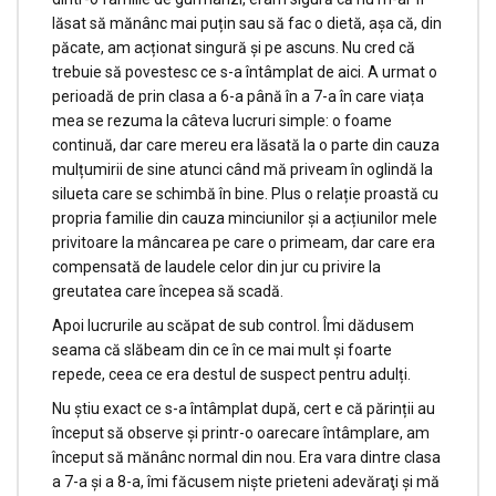
lăsat să mănânc mai puțin sau să fac o dietă, așa că, din
păcate, am acționat singură și pe ascuns. Nu cred că
trebuie să povestesc ce s-a întâmplat de aici. A urmat o
perioadă de prin clasa a 6-a până în a 7-a în care viața
mea se rezuma la câteva lucruri simple: o foame
continuă, dar care mereu era lăsată la o parte din cauza
mulțumirii de sine atunci când mă priveam în oglindă la
silueta care se schimbă în bine. Plus o relație proastă cu
propria familie din cauza minciunilor și a acțiunilor mele
privitoare la mâncarea pe care o primeam, dar care era
compensată de laudele celor din jur cu privire la
greutatea care începea să scadă.
Apoi lucrurile au scăpat de sub control. Îmi dădusem
seama că slăbeam din ce în ce mai mult și foarte
repede, ceea ce era destul de suspect pentru adulți.
Nu ştiu exact ce s-a întâmplat după, cert e că părinții au
început să observe și printr-o oarecare întâmplare, am
început să mănânc normal din nou. Era vara dintre clasa
a 7-a şi a 8-a, îmi făcusem nişte prieteni adevăraţi şi mă