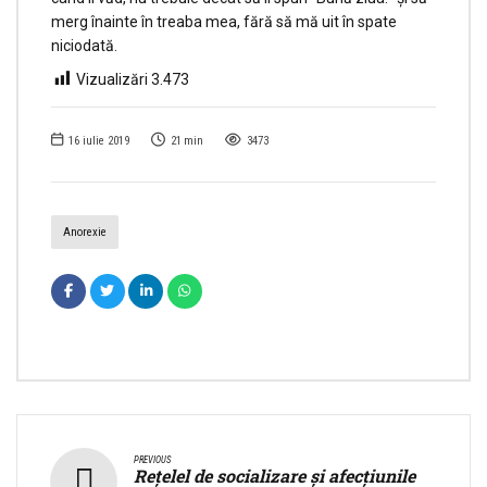
merg înainte în treaba mea, fără să mă uit în spate
niciodată.
Vizualizări
3.473
16 iulie 2019
21
min
3473
Anorexie
PREVIOUS
Rețelel de socializare și afecțiunile