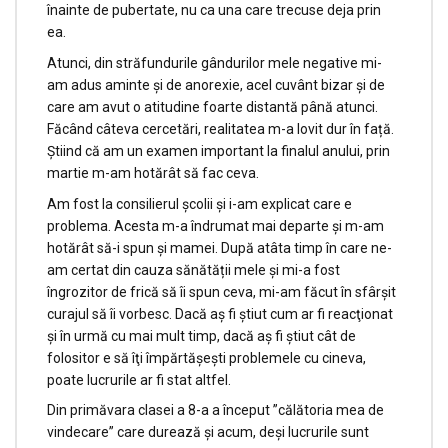
înainte de pubertate, nu ca una care trecuse deja prin
ea.
Atunci, din străfundurile gândurilor mele negative mi-
am adus aminte și de anorexie, acel cuvânt bizar și de
care am avut o atitudine foarte distantă până atunci.
Făcând câteva cercetări, realitatea m-a lovit dur în față.
Știind că am un examen important la finalul anului, prin
martie m-am hotărât să fac ceva.
Am fost la consilierul școlii și i-am explicat care e
problema. Acesta m-a îndrumat mai departe şi m-am
hotărât să-i spun şi mamei. După atâta timp în care ne-
am certat din cauza sănătății mele şi mi-a fost
îngrozitor de frică să îi spun ceva, mi-am făcut în sfârşit
curajul să îi vorbesc. Dacă aş fi ştiut cum ar fi reacţionat
şi în urmă cu mai mult timp, dacă aş fi ştiut cât de
folositor e să îţi împărtăşeşti problemele cu cineva,
poate lucrurile ar fi stat altfel.
Din primăvara clasei a 8-a a început ”călătoria mea de
vindecare” care durează și acum, deși lucrurile sunt