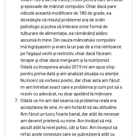
și episoade de mâncat compulsiv. Chiar dacă pare
ridicolă această modificare de 180 de grade, ea
dovedește că miezul problemei era de ordin
psihologic şi putea să îmbrace orice formă de
tulburare de alimentație, ea rămânând adânc
ascunsă în mine. Din cauza mâncatului compulsiv
mă îngrășasem și eram la un pas de a mă reîntoarce
pe făgașul vechi și restrictiv, chiar dacă făceam
terapie și chiar dacă mergeam și la nutriționist.
Odată cu începerea anului 2019 mi-am spus stop
pentru prima dată și am analizat situaţia cu atenție.
Nu încerc să vorbesc poetic, dar chiar asta am făcut:
m-am întrebat exact care e problema și cum pot să o
rezolv cu adevărat, nu doar apelând la mâncare.
Odată ce mi-am dat seama că problema reală era
acceptarea de sine, m-am hotărât să iau atitudine.
Am făcut un lucru foarte banal, dar atât de necesar:
am devenit prietenă cu mine. Am învățat să mă
ascult atât la nivel psihic, cât și fizic. Am început să
refac acele conexiuni care se șubreziseră atât cu