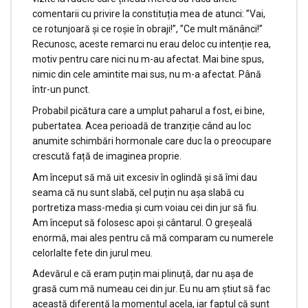
comentarii cu privire la constituția mea de atunci: ”Vai,
ce rotunjoară și ce roșie în obraji!”, ”Ce mult mănânci!”
Recunosc, aceste remarci nu erau deloc cu intenție rea,
motiv pentru care nici nu m-au afectat. Mai bine spus,
nimic din cele amintite mai sus, nu m-a afectat. Până
într-un punct.
Probabil picătura care a umplut paharul a fost, ei bine,
pubertatea. Acea perioadă de tranziție când au loc
anumite schimbări hormonale care duc la o preocupare
crescută față de imaginea proprie.
Am început să mă uit excesiv în oglindă și să îmi dau
seama că nu sunt slabă, cel puțin nu așa slabă cu
portretiza mass-media și cum voiau cei din jur să fiu.
Am început să folosesc apoi și cântarul. O greșeală
enormă, mai ales pentru că mă comparam cu numerele
celorlalte fete din jurul meu.
Adevărul e că eram puțin mai plinuță, dar nu așa de
grasă cum mă numeau cei din jur. Eu nu am știut să fac
această diferență la momentul acela, iar faptul că sunt