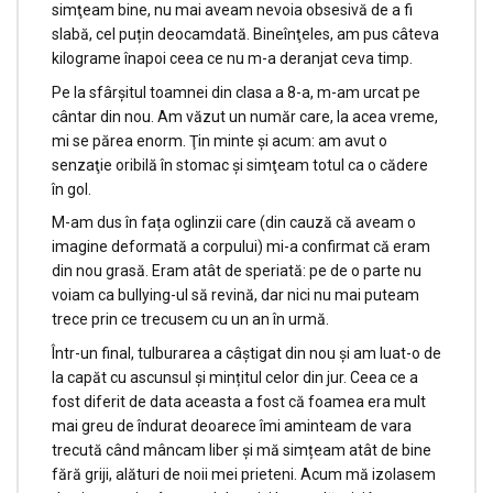
simţeam bine, nu mai aveam nevoia obsesivă de a fi
slabă, cel puțin deocamdată. Bineînţeles, am pus câteva
kilograme înapoi ceea ce nu m-a deranjat ceva timp.
Pe la sfârşitul toamnei din clasa a 8-a, m-am urcat pe
cântar din nou. Am văzut un număr care, la acea vreme,
mi se părea enorm. Ţin minte şi acum: am avut o
senzaţie oribilă în stomac şi simţeam totul ca o cădere
în gol.
M-am dus în fața oglinzii care (din cauză că aveam o
imagine deformată a corpului) mi-a confirmat că eram
din nou grasă. Eram atât de speriată: pe de o parte nu
voiam ca bullying-ul să revină, dar nici nu mai puteam
trece prin ce trecusem cu un an în urmă.
Într-un final, tulburarea a câștigat din nou și am luat-o de
la capăt cu ascunsul și mințitul celor din jur. Ceea ce a
fost diferit de data aceasta a fost că foamea era mult
mai greu de îndurat deoarece îmi aminteam de vara
trecută când mâncam liber şi mă simțeam atât de bine
fără griji, alături de noii mei prieteni. Acum mă izolasem